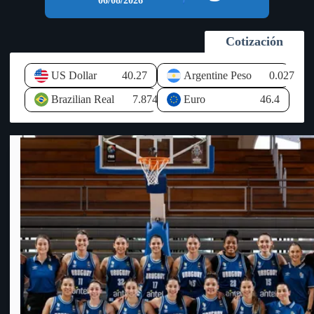
06/08/2026
participantes. 💰 Costo de inscripción: $800 (jugadores del club
$500). 📅 Fechas: 8 y 9 de agosto. 📲 Inscripciones: 094 055
294 (Luis Deletrain) Participarán representantes de Durazno,
Cotización
Florida, Canelones, Flores, Colonia, Soriano, Río Negro y San
José, en un fin de semana donde el deporte ciencia será el gran
protagonista. ♟️ ¡Una excelente oportunidad para disfrutar del
US Dollar
40.27
Argentine Peso
0.027
ajedrez de alto nivel en Fray Bentos!
Brazilian Real
7.874
Euro
46.4