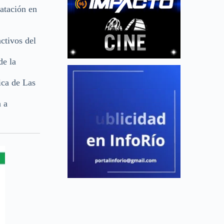
atación en
ctivos del
de la
ica de Las
n a