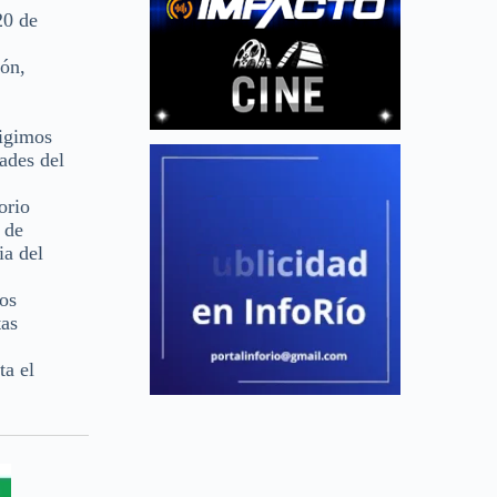
20 de
ión,
xigimos
dades del
orio
 de
ia del
hos
tas
ta el