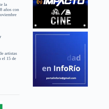
e la
18 años con
 noviembre
r
e artistas
a el 15 de