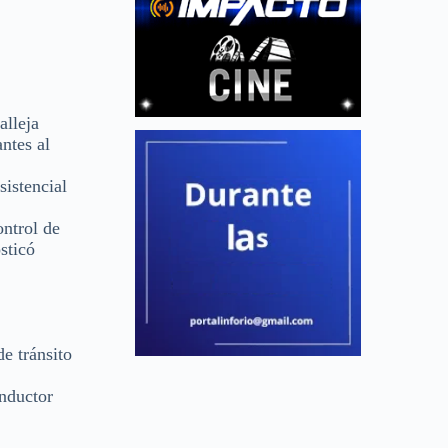
alleja
ntes al
istencial
ontrol de
sticó
e tránsito
onductor