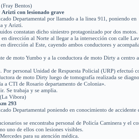
ray Bentos)
y Arizti con lesionado grave
cado Departamental por llamado a la linea 911, poniendo en
a y Arizti.
tuidos constatan dicho siniestro protagonizado por dos motos.
n dirección al Norte al llegar a la intersección con calle Lav
e en dirección al Este, cayendo ambos conductores y acompaña
te de moto Yumbo y a la conductora de moto Dirty a centro as
e. Por personal Unidad de Respuesta Policial (URP) efectuó c
uctora de moto Dirty luego de tomografía realizada se diagno
ada a CTI de Rosario departamento de Colonia».
r. Se trabaja y se amplia.
a Vibora)
 km 293
cado Departamental poniendo en conocimiento de accidente d
funcionarios se encontraba personal de Policía Caminera y el c
o uno de ellos con lesiones visibles.
 Mercedes para su atención médica.