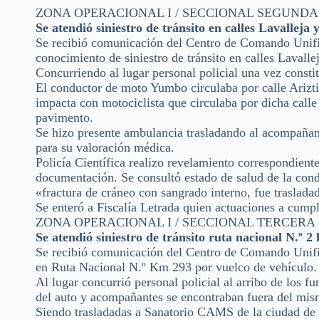
ZONA OPERACIONAL I / SECCIONAL SEGUNDA (F
Se atendió siniestro de tránsito en calles Lavalleja 
Se recibió comunicación del Centro de Comando Unifi
conocimiento de siniestro de tránsito en calles Lavallej
Concurriendo al lugar personal policial una vez consti
El conductor de moto Yumbo circulaba por calle Arizti e
impacta con motociclista que circulaba por dicha call
pavimento.
Se hizo presente ambulancia trasladando al acompañan
para su valoración médica.
Policía Científica realizo revelamiento correspondient
documentación. Se consultó estado de salud de la cond
«fractura de cráneo con sangrado interno, fue traslad
Se enteró a Fiscalía Letrada quien actuaciones a cumpli
ZONA OPERACIONAL I / SECCIONAL TERCERA (L
Se atendió siniestro de tránsito ruta nacional N.º 2
Se recibió comunicación del Centro de Comando Unifi
en Ruta Nacional N.º Km 293 por vuelco de vehículo.
Al lugar concurrió personal policial al arribo de los 
del auto y acompañantes se encontraban fuera del mism
Siendo trasladadas a Sanatorio CAMS de la ciudad de