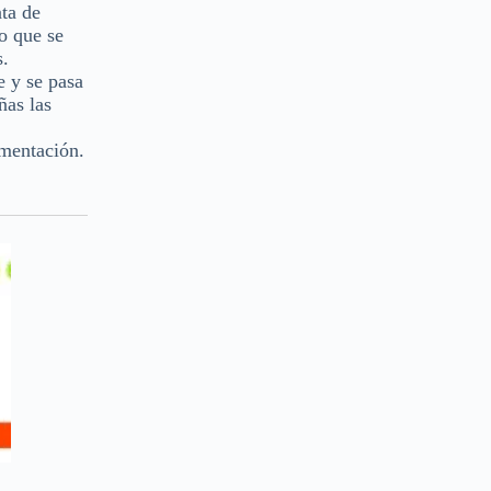
nta de
o que se
s.
e y se pasa
ñas las
umentación.