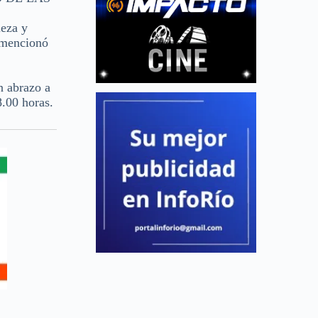
ieza y
, mencionó
n abrazo a
8.00 horas.