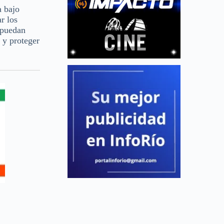
a bajo
r los
e puedan
 y proteger