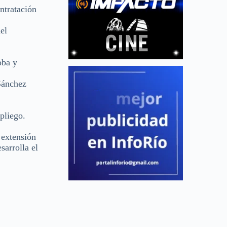
ntratación
el
oba y
 Sánchez
 pliego.
 extensión
sarrolla el