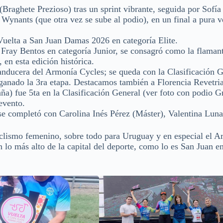
raghete Prezioso) tras un sprint vibrante, seguida por Sofía 
Wynants (que otra vez se sube al podio), en un final a pura v
Vuelta a San Juan Damas 2026 en categoría Elite.
ray Bentos en categoría Junior, se consagró como la flaman
en esta edición histórica.
sanducera del Armonía Cycles; se queda con la Clasificación 
 ganado la 3ra etapa. Destacamos también a Florencia Revetr
ña) fue 5ta en la Clasificación General (ver foto con podio Gr
 evento.
s se completó con Carolina Inés Pérez (Máster), Valentina Lun
 ciclismo femenino, sobre todo para Uruguay y en especial el 
 lo más alto de la capital del deporte, como lo es San Juan e