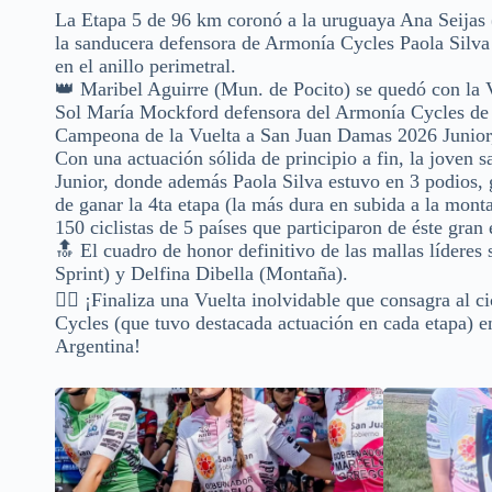
La Etapa 5 de 96 km coronó a la uruguaya Ana Seijas (B
la sanducera defensora de Armonía Cycles Paola Silva 
en el anillo perimetral.
👑 Maribel Aguirre (Mun. de Pocito) se quedó con la 
Sol María Mockford defensora del Armonía Cycles de F
Campeona de la Vuelta a San Juan Damas 2026 Junior, 
Con una actuación sólida de principio a fin, la joven 
Junior, donde además Paola Silva estuvo en 3 podios,
de ganar la 4ta etapa (la más dura en subida a la monta
150 ciclistas de 5 países que participaron de éste gran
🔝 El cuadro de honor definitivo de las mallas lídere
Sprint) y Delfina Dibella (Montaña).
🚴‍♀️ ¡Finaliza una Vuelta inolvidable que consagra al
Cycles (que tuvo destacada actuación en cada etapa) en
Argentina!