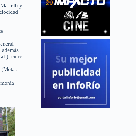
Martelli y
elocidad
te
General
ia además
al.), entre
a (Metas
Armonía
n