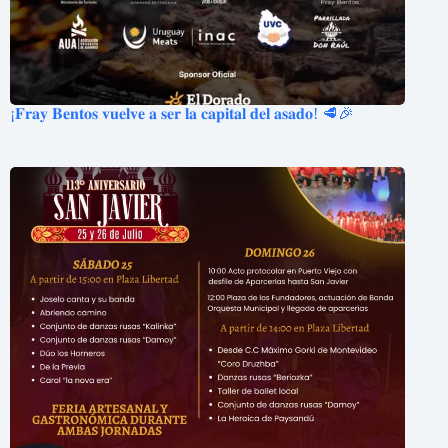
¡𝐅𝐫𝐚𝐲 𝐁𝐞𝐧𝐭𝐨𝐬 𝐯𝐮𝐞𝐥𝐯𝐞 𝐚 𝐬𝐞𝐫 𝐥𝐚 𝐜𝐚𝐩𝐢𝐭𝐚𝐥 𝐝𝐞𝐥 𝐚𝐬𝐚𝐝𝐨! 🥩🎉