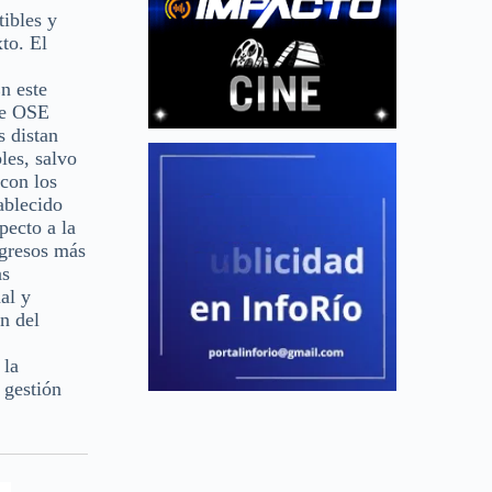
tibles y
to. El
En este
de OSE
s distan
les, salvo
 con los
ablecido
pecto a la
ngresos más
as
al y
ón del
 la
 gestión