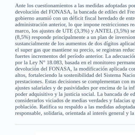
Ante los cuestionamientos a las medidas adoptadas por
devolución del FONASA, la bancada de ediles del Fren
gobierno asumió con un déficit fiscal heredado de ent
administración anterior, lo que impone restricciones re
marco, los ajustes de UTE (3,3%) y ANTEL (3,5%) se 
(8,5%) responde principalmente a un plan de inversione
sustancialmente de los aumentos de dos dígitos aplicado
el super gas que mantiene su precio, se registran reduc
fuertes incrementos del período anterior. La adecuaci
por la Ley N° 18.083, basada en el monitoreo permanen
devolución del FONASA, la modificación aplicada corr
altos, fortaleciendo la sostenibilidad del Sistema Nacio
prestaciones. Estas decisiones se complementan con 
ajustes salariales y de pasividades por encima de la in
poder adquisitivo y la justicia social. La bancada de e
considerarlos viciados de medias verdades y falacias q
población. Ratifica su respaldo a las medidas adoptad
responsable, solidaria, orientada al interés general y la 