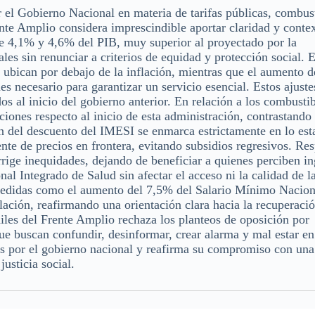
 el Gobierno Nacional en materia de tarifas públicas, combus
te Amplio considera imprescindible aportar claridad y contex
re 4,1% y 4,6% del PIB, muy superior al proyectado por la
ales sin renunciar a criterios de equidad y protección social. 
ubican por debajo de la inflación, mientras que el aumento 
s necesario para garantizar un servicio esencial. Estos ajuste
s al inicio del gobierno anterior. En relación a los combustib
ciones respecto al inicio de esta administración, contrastando
ón del descuento del IMESI se enmarca estrictamente en lo est
te de precios en frontera, evitando subsidios regresivos. Res
ige inequidades, dejando de beneficiar a quienes perciben i
nal Integrado de Salud sin afectar el acceso ni la calidad de l
medidas como el aumento del 7,5% del Salario Mínimo Nacion
flación, reafirmando una orientación clara hacia la recuperaci
diles del Frente Amplio rechaza los planteos de oposición por
ue buscan confundir, desinformar, crear alarma y mal estar en
as por el gobierno nacional y reafirma su compromiso con una
justicia social.