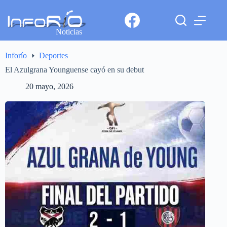
Noticias
Inforío
Deportes
El Azulgrana Younguense cayó en su debut
20 mayo, 2026