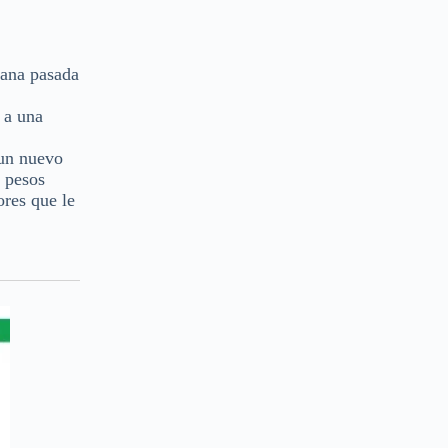
mana pasada
 a una
 un nuevo
l pesos
ores que le