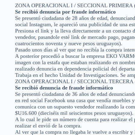
ZONA OPERACIONAL I / SECCIONAL PRIMERA (F
Se recibió denuncia por fraude informático
Se presentó ciudadana de 28 años de edad, denunciand
social Instagram, le apareció una publicidad de un
Presiona el link y la lleva directamente a un contact
vendedor, pasandole esté link de mercado pago, pagand
cuatrocientos noventa y nueve pesos uruguayos).
Pasado unos días al ver que no recibía la compra inte
A posterior procedió a buscar la empresa EKO VARMO 
imagen con la estafa que estaban realizando en nombr
realizado denuncia en dependencia policial del depart
Trabaja en el hecho Unidad de Investigaciones. Se amp
ZONA OPERACIONAL I / SECCIONAL TERCERA (L
Se recibió denuncia de fraude informático
Se presentó ciudadana de 36 años de edad denunciand
en red social Facebook una casa que vendía muebles y 
comunica con un supuesto vendedor realizando la com
$U16.600 (dieciséis mil seiscientos pesos uruguayos).
A lo cual le pide un número de cuenta para realizar el
realizar el envió de la compra.
Al ver que la compra no llegaba le vuelve a escribir y 