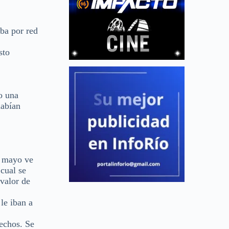
ba por red
sto
o una
habían
e mayo ve
cual se
valor de
le iban a
hechos. Se