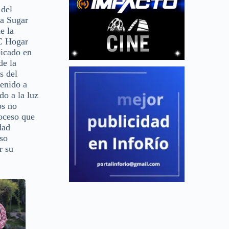
 del
va Sugar
e la
SC Hogar
bicado en
de la
s del
venido a
do a la luz
os no
roceso que
dad
eso
r su