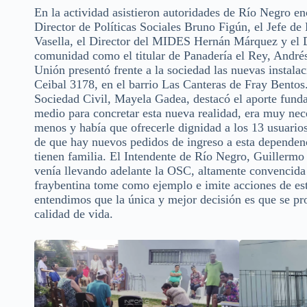
En la actividad asistieron autoridades de Río Negro e
Director de Políticas Sociales Bruno Figún, el Jefe de
Vasella, el Director del MIDES Hernán Márquez y el Di
comunidad como el titular de Panadería el Rey, Andr
Unión presentó frente a la sociedad las nuevas instala
Ceibal 3178, en el barrio Las Canteras de Fray Bentos.
Sociedad Civil, Mayela Gadea, destacó el aporte funda
medio para concretar esta nueva realidad, era muy nece
menos y había que ofrecerle dignidad a los 13 usuarios
de que hay nuevos pedidos de ingreso a esta dependen
tienen familia. El Intendente de Río Negro, Guillermo
venía llevando adelante la OSC, altamente convencida
fraybentina tome como ejemplo e imite acciones de est
entendimos que la única y mejor decisión es que se prod
calidad de vida.