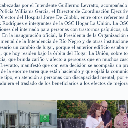
ncabezadas por el Intendente Guillermo Levratto, acompañado
 Policía Williams García, el Director de Coordinación Ejecuti
rector del Hospital Jorge De Giobbi, entre otros referentes d
és Rodríguez e integrantes de la OSC Hogar La Unión. La O
ciones del internado para personas con trastornos psíquicos, u
 En la inauguración oficial, la Presidenta de la Organización 
mental de la Intendencia de Río Negro y de otras institucione
sario un cambio de lugar, porque el anterior edificio estaba 
, que hoy residen bajo la órbita del Hogar La Unión, sobre to
cia, que brinda cariño y afecto a personas que en muchos cas
 Levratto, manifestó que con esta decisión se acompaña un p
 de la enorme tarea que están haciendo y que ojalá la comuni
e tipo, en atención a personas con discapacidad mental, por 
ujera el traslado de los beneficiarios a los efectos de mejora