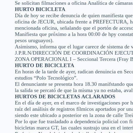
Se solicitan filmaciones a oficina Analítica de cámaras
HURTO BICICLETA
Día de hoy se recibe denuncia de quien manifiesta que
oficina de JECUR, ubicada frente a PREFECTURA, habi
mencionada oficina, señalando que el portón de acces
Manifiesta que próximo a la hora 00:00 de hpy constató
pesos uruguayos).
Asimismo, informa que el lugar carece de sistema de v
J.P.R.N/DIRECCIÓN DE COORDINACIÓN EJECU
ZONA OPERACIONAL I – Seccional Tercera (Fray B
HURTO DE BICICLETA
En horas de la tarde de ayer, radican denuincia en Sec
estudios “Polo Tecnológico”.
El denunciante se presenta hora 18.30 manifstando que
la salida se percató de que la misma ya no estaba, av
HURTOS DE BICICLETAS ACLARADOS
En el día de ayer, en el marco de investigaciones por hu
raíz del análisis de registros fílmicos aportados por un
siendo este ubicado a posterior en la zona de calle Trei
Por lo que fue trasladado a dependencia policial con f
bicicletas marca GT, las cuales sustrajo una en el inte