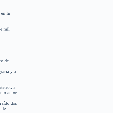
 en la
te mil
ro de
raria y a
terior, a
unto autor,
traído dos
s de