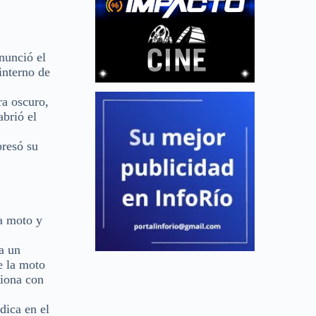
nunció el
interno de
ra oscuro,
abrió el
presó su
na moto y
a un
e la moto
siona con
dica en el