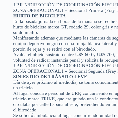
J.P.R.N/DIRECCIÓN DE COORDINACIÓN EJECU
ZONA OPERACIONAL I – Seccional Primera (Fray B
HURTO DE BICICLETA
En la pasada jornada en horas de la mañana se recibe d
hurto de bicicleta marca GT, rodado 29, color gris y ne
su domicilio.
Manifestando además que mediante las cámaras de segu
equipo deportivo negro con una franja blanca lateral y
portón de rejas y se retiró con el birrodado.
Avalúa el objeto sustraído entre U$S 600 y U$S 700, n
voluntad de radicar instancia penal y solicita la recupe
J.P.R.N/DIRECCIÓN DE COORDINACIÓN EJECU
ZONA OPERACIONAL I – Seccional Segunda (Fray 
SINIESTRO DE TRÁNSITO LEVE
Día de ayer próximo al mediodía, se toma conocimiento
un triciclo.
Al lugar concurre personal de URP, concurriendo en a
triciclo marca TRIKE, que era guiado una la conductor
circulaba por calle España al este; pretendiendo en un
el birrodado.
Se solicitó ambulancia al lugar concurriendo unidad d