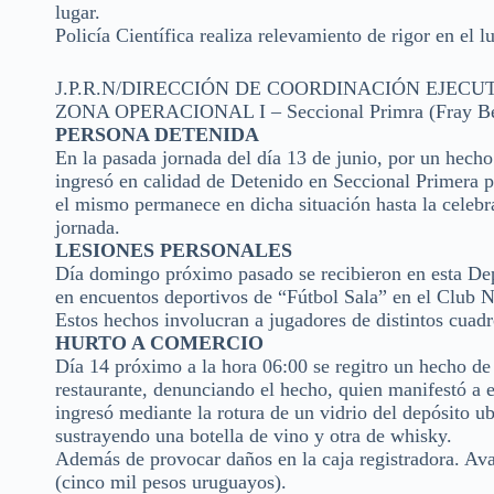
lugar.
Policía Científica realiza relevamiento de rigor en el l
J.P.R.N/DIRECCIÓN DE COORDINACIÓN EJECU
ZONA OPERACIONAL I – Seccional Primra (Fray Be
PERSONA DETENIDA
En la pasada jornada del día 13 de junio, por un hech
ingresó en calidad de Detenido en Seccional Primera p
el mismo permanece en dicha situación hasta la celebra
jornada.
LESIONES PERSONALES
Día domingo próximo pasado se recibieron en esta Dep
en encuentos deportivos de “Fútbol Sala” en el Club 
Estos hechos involucran a jugadores de distintos cuadro
HURTO A COMERCIO
Día 14 próximo a la hora 06:00 se regitro un hecho de
restaurante, denunciando el hecho, quien manifestó a e
ingresó mediante la rotura de un vidrio del depósito ub
sustrayendo una botella de vino y otra de whisky.
Además de provocar daños en la caja registradora. Av
(cinco mil pesos uruguayos).