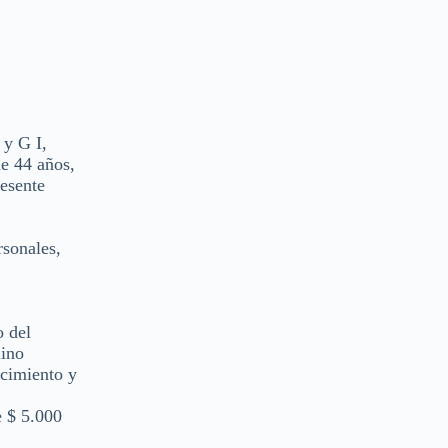
 y G I,
de 44 años,
resente
rsonales,
o del
lino
ecimiento y
e $ 5.000