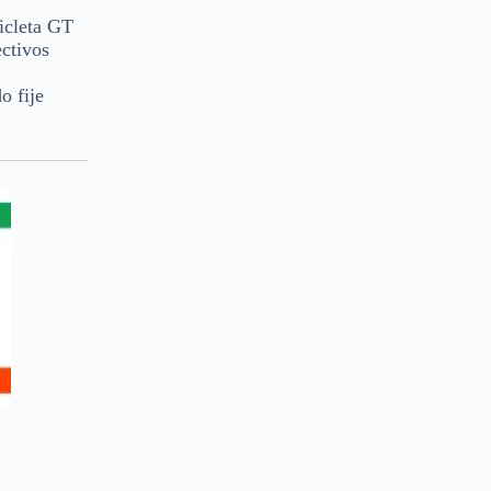
cicleta GT
ectivos
o fije