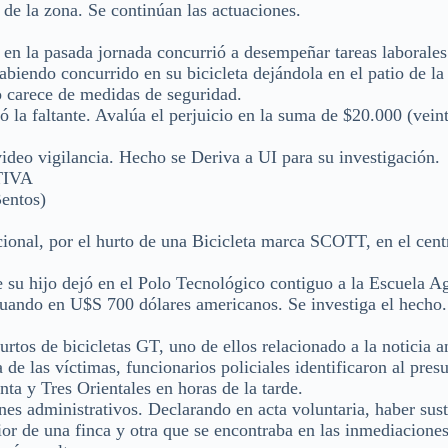
 de la zona. Se continúan las actuaciones.
 en la pasada jornada concurrió a desempeñar tareas laborales
endo concurrido en su bicicleta dejándola en el patio de la
o carece de medidas de seguridad.
 la faltante. Avalúa el perjuicio en la suma de $20.000 (vein
ideo vigilancia. Hecho se Deriva a UI para su investigación.
TIVA
entos)
cional, por el hurto de una Bicicleta marca SCOTT, en el cent
 su hijo dejó en el Polo Tecnológico contiguo a la Escuela Ag
aluando en U$S 700 dólares americanos. Se investiga el hecho.
rtos de bicicletas GT, uno de ellos relacionado a la noticia an
a de las víctimas, funcionarios policiales identificaron al pres
nta y Tres Orientales en horas de la tarde.
ines administrativos. Declarando en acta voluntaria, haber sus
rior de una finca y otra que se encontraba en las inmediacione