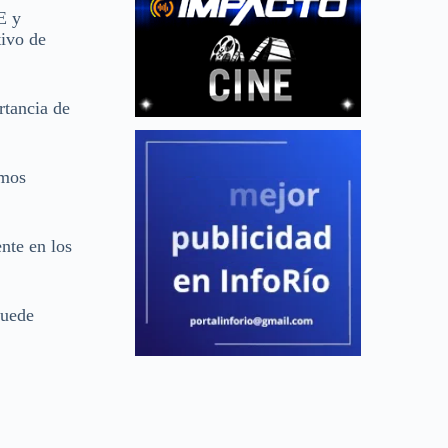
E y
tivo de
rtancia de
amos
nte en los
quede