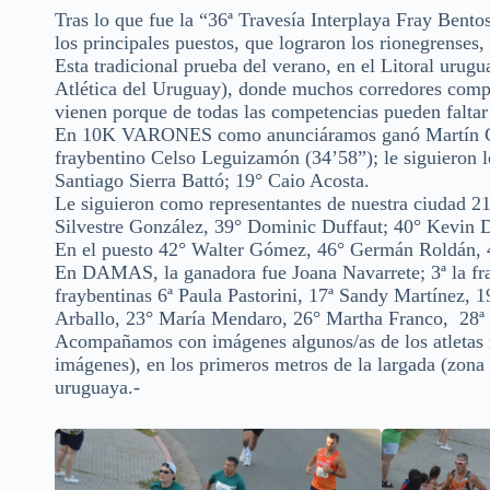
Tras lo que fue la “36ª Travesía Interplaya Fray Bent
los principales puestos, que lograron los rionegrenses
Esta tradicional prueba del verano, en el Litoral uru
Atlética del Uruguay), donde muchos corredores comp
vienen porque de todas las competencias pueden faltar 
En 10K VARONES como anunciáramos ganó Martín Cuest
fraybentino Celso Leguizamón (34’58”); le siguieron l
Santiago Sierra Battó; 19° Caio Acosta.
Le siguieron como representantes de nuestra ciudad 2
Silvestre González, 39° Dominic Duffaut; 40° Kevin 
En el puesto 42° Walter Gómez, 46° Germán Roldán, 4
En DAMAS, la ganadora fue Joana Navarrete; 3ª la fra
fraybentinas 6ª Paula Pastorini, 17ª Sandy Martínez, 
Arballo, 23° María Mendaro, 26° Martha Franco, 28ª
Acompañamos con imágenes algunos/as de los atletas m
imágenes), en los primeros metros de la largada (zona 
uruguaya.-