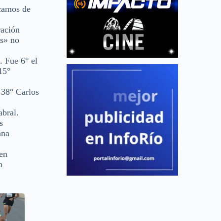
acamos de
ración
es» no
 Fue 6° el
15°
 38° Carlos
bral.
s
ana
en
a