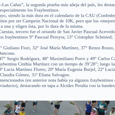
os-Las Cañas”, la segunda prueba más añeja del país, les dest
, especialmente los Fraybentinos.
guayo, siendo la más dura en el calendario de la CAU (Confede
iten por ser Campeón Nacional de 10K, pero que los «mejor
a una y eligen ésta, por lo dura de la misma.
as, tercero fue el oriundo de San Javier Pascual Acevedo.
os fraybentinos 9° Pascual Pereyra; 13° Cristopher Schmied; 
1° Giuliano Fiori, 32° José María Martínez, 37° Renzo Rosso,
Dancona.
7° Sergio Rodríguez, 48° Maximiliano Porro y 49° Carlos Ca
ybentina Cinthia Martínez con un tiempo de 39’28”; luego la
19ª Lucía Martínez Flores; 20ª María Eugenia Burjel, 22ª Luci
 Claudia Gómez, 31ª Eliana Salvagno.
encionados (en anterior nota había ya algunos fraybentinos 
viaducto), destacando en tapa a Alcides Peralta con la bander