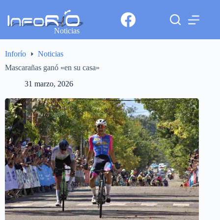
Noticias
Inforío
Noticias
Mascarañas ganó «en su casa»
31 marzo, 2026