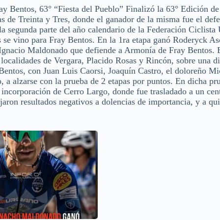
Bentos, 63° “Fiesta del Pueblo” Finalizó la 63° Edición de 
as de Treinta y Tres, donde el ganador de la misma fue el def
segunda parte del año calendario de la Federación Ciclista
os se vino para Fray Bentos. En la 1ra etapa ganó Roderyck A
io Ignacio Maldonado que defiende a Armonía de Fray Bentos. 
 localidades de Vergara, Placido Rosas y Rincón, sobre una di
Bentos, con Juan Luis Caorsi, Joaquín Castro, el doloreño Mi
 a alzarse con la prueba de 2 etapas por puntos. En dicha pr
e incorporación de Cerro Largo, donde fue trasladado a un cen
ojaron resultados negativos a dolencias de importancia, y a qui