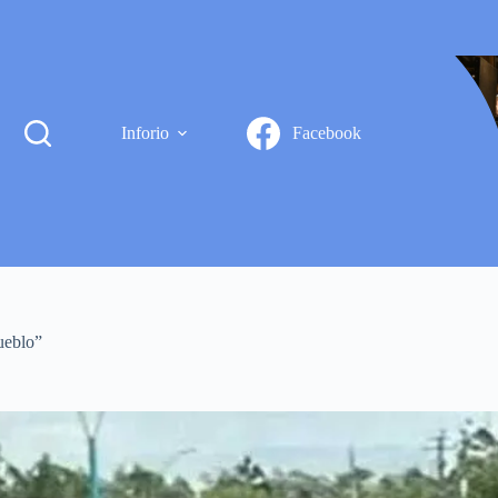
Inforio
Facebook
ueblo”