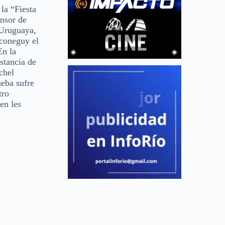
la “Fiesta
ensor de
 Uruguaya,
sconeguy el
En la
stancia de
chel
ueba sufre
tro
en les