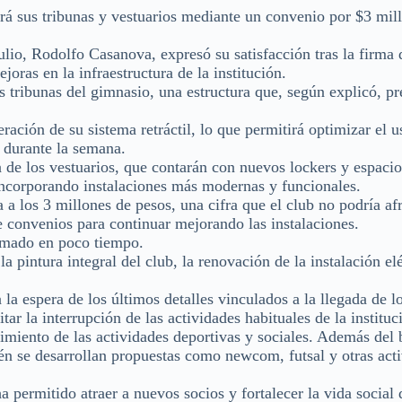
rá sus tribunas y vestuarios mediante un convenio por $3 mil
Julio, Rodolfo Casanova, expresó su satisfacción tras la firma
oras en la infraestructura de la institución.
as tribunas del gimnasio, una estructura que, según explicó, p
ración de su sistema retráctil, lo que permitirá optimizar el u
s durante la semana.
de los vestuarios, que contarán con nuevos lockers y espacio
, incorporando instalaciones más modernas y funcionales.
 a los 3 millones de pesos, una cifra que el club no podría af
de convenios para continuar mejorando las instalaciones.
irmado en poco tiempo.
a pintura integral del club, la renovación de la instalación elé
a la espera de los últimos detalles vinculados a la llegada de l
ar la interrupción de las actividades habituales de la instituc
cimiento de las actividades deportivas y sociales. Además del 
bién se desarrollan propuestas como newcom, futsal y otras act
a permitido atraer a nuevos socios y fortalecer la vida social 