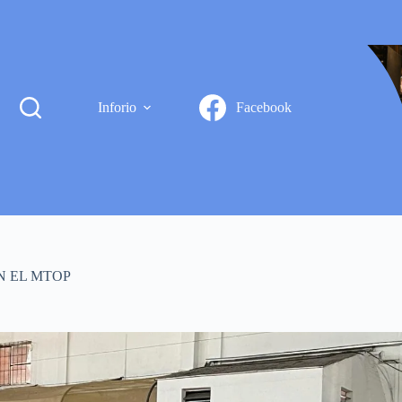
Inforio
Facebook
N EL MTOP