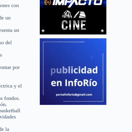
lones con
 de un
resenta un
so del
s
rontar por
ctrica y el
os fondos.
ión.
basketball
ividades
de la