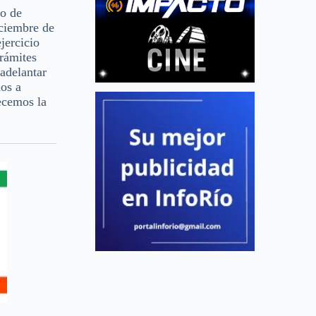
ro de
iciembre de
jercicio
trámites
adelantar
dos a
ecemos la