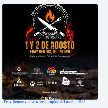
¡𝐅𝐫𝐚𝐲 𝐁𝐞𝐧𝐭𝐨𝐬 𝐯𝐮𝐞𝐥𝐯𝐞 𝐚 𝐬𝐞𝐫 𝐥𝐚 𝐜𝐚𝐩𝐢𝐭𝐚𝐥 𝐝𝐞𝐥 𝐚𝐬𝐚𝐝𝐨! 🥩🎉