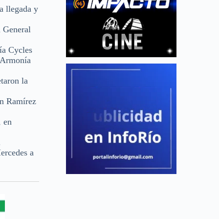
a llegada y
a General
a Cycles
i(Armonía
taron la
on Ramírez
, en
.
ercedes a