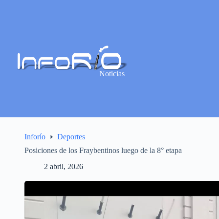
Noticias
Inforío
Deportes
Posiciones de los Fraybentinos luego de la 8° etapa
2 abril, 2026