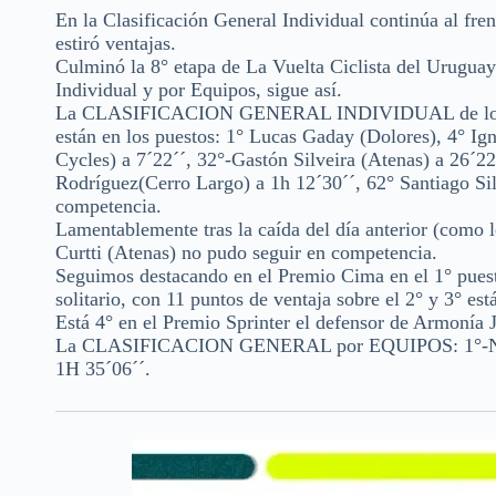
En la Clasificación General Individual continúa al fr
estiró ventajas.
Culminó la 8° etapa de La Vuelta Ciclista del Uruguay 
Individual y por Equipos, sigue así.
La CLASIFICACION GENERAL INDIVIDUAL de los dem
están en los puestos: 1° Lucas Gaday (Dolores), 4° I
Cycles) a 7´22´´, 32°-Gastón Silveira (Atenas) a 26´2
Rodríguez(Cerro Largo) a 1h 12´30´´, 62° Santiago Sil
competencia.
Lamentablemente tras la caída del día anterior (como 
Curtti (Atenas) no pudo seguir en competencia.
Seguimos destacando en el Premio Cima en el 1° pues
solitario, con 11 puntos de ventaja sobre el 2° y 3° es
Está 4° en el Premio Sprinter el defensor de Armonía 
La CLASIFICACION GENERAL por EQUIPOS: 1°-Nautic
1H 35´06´´.