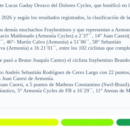
ente Lucas Gaday Orozco del Dolores Cycles, que bonificó en l
2026 y según los resultados registrados, la clasificación de l
ás muchachos Fraybentinos y que representan a Armoní
gnacio Maldonado (Armonía Cycles) a 2´37´´, 14° Juan Caors
2´´, 46°- Martín Calvo (Armonía) a 51´06´´, 58° Sebastián
va (Armonía) a 1h 21´01´´, entre los 102 ciclistas que comple
le pasó a Bruno Joaquín Castro) el ciclista fraybentino Brand
to Andrés Sebastián Rodríguez de Cerro Largo con 22 puntos
tá Juan Caorsi de Armonía.
Juan Caorsi, a 5 puntos de Matheus Constantino (Swif-Brasil)
o, 5° Armonía Cycles de FB a 16´29´´, 11° Atenas de M