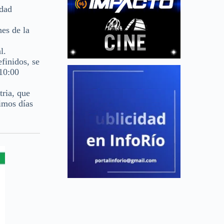
idad
nes de la
l.
efinidos, se
 10:00
tria, que
ximos días