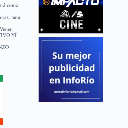
tará como
oras, para
Vener.
RTIVO YÍ
ENZO