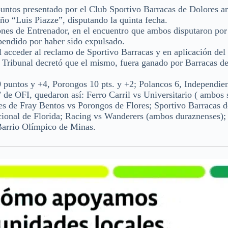
puntos presentado por el Club Sportivo Barracas de Dolores a
ño “Luis Piazze”, disputando la quinta fecha.
nes de Entrenador, en el encuentro que ambos disputaron po
spendido por haber sido expulsado.
l acceder al reclamo de Sportivo Barracas y en aplicación del 
 Tribunal decretó que el mismo, fuera ganado por Barracas d
0 puntos y +4, Porongos 10 pts. y +2; Polancos 6, Independien
e OFI, quedaron así: Ferro Carril vs Universitario ( ambos s
es de Fray Bentos vs Porongos de Flores; Sportivo Barracas 
ional de Florida; Racing vs Wanderers (ambos duraznenses);
Barrio Olímpico de Minas.