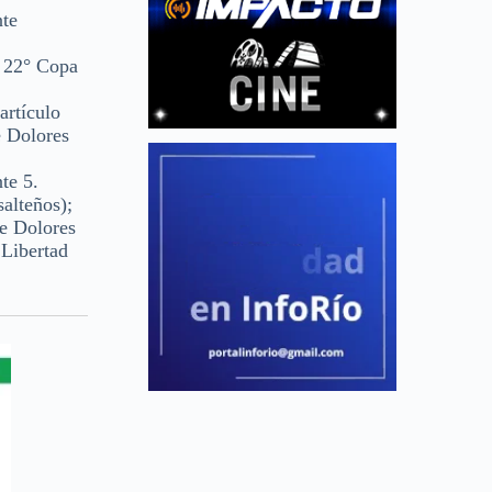
nte
r 22° Copa
artículo
e Dolores
te 5.
alteños);
de Dolores
 Libertad