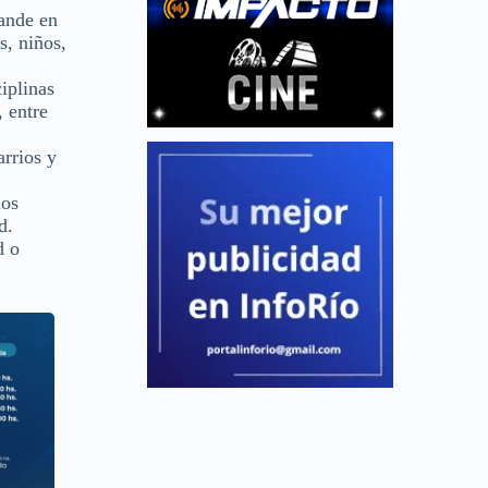
pande en
s, niños,
iplinas
 entre
arrios y
ios
d.
d o