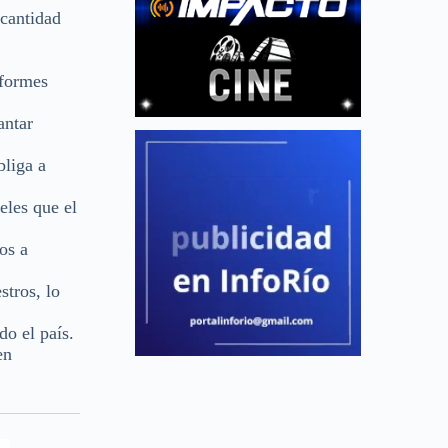
 cantidad
nformes
antar
bliga a
eles que el
os a
stros, lo
do el país.
en