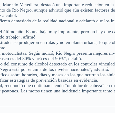
, Marcelo Metediera, destacó una importante reducción en la
ento de Río Negro, aunque advirtió que aún existen factores de
 alcohol.
fieren demasiado de la realidad nacional y adelantó que los i
 el último año. Es una baja muy importante, pero no hay que c
do trabajo”, afirmó.
istrados se produjeron en rutas y no en planta urbana, lo que o
nto.
n motociclistas. Según indicó, Río Negro presenta mejores niv
asco es del 80% y acá es del 90%”, detalló.
o del consumo de alcohol detectado en los controles vinculad
Negro está por encima de los niveles nacionales”, advirtió.
icos sobre horarios, días y meses en los que ocurren los sinie
ificar estrategias de prevención basadas en evidencia.
dad, reconoció que continúan siendo “un dolor de cabeza” en to
 y peatones. Las motos tienen una incidencia importante tanto 