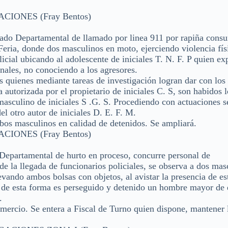
IONES (Fray Bentos)
do Departamental de llamado por linea 911 por rapiña cons
ria, donde dos masculinos en moto, ejerciendo violencia físi
icial ubicando al adolescente de iniciales T. N. F. P quien ex
nales, no conociendo a los agresores.
 quienes mediante tareas de investigación logran dar con los
autorizada por el propietario de iniciales C. S, son habidos l
masculino de iniciales S .G. S. Procediendo con actuaciones s
l otro autor de iniciales D. E. F. M.
bos masculinos en calidad de detenidos. Se ampliará.
IONES (Fray Bentos)
partamental de hurto en proceso, concurre personal de
e la llegada de funcionarios policiales, se observa a dos mas
evando ambos bolsas con objetos, al avistar la presencia de es
, de esta forma es perseguido y detenido un hombre mayor de
.
comercio. Se entera a Fiscal de Turno quien dispone, mantener 