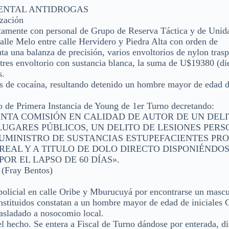
MENTAL ANTIDROGAS
zación
tamente con personal de Grupo de Reserva Táctica y de Unid
alle Melo entre calle Hervidero y Piedra Alta con orden de
ta una balanza de precisión, varios envoltorios de nylon trasp
 tres envoltorio con sustancia blanca, la suma de U$19380 (d
s.
s de cocaína, resultando detenido un hombre mayor de edad de
o de Primera Instancia de Young de 1er Turno decretando:
SUNTA COMISIÓN EN CALIDAD DE AUTOR DE UN DEL
LUGARES PÚBLICOS, UN DELITO DE LESIONES PER
UMINISTRO DE SUSTANCIAS ESTUPEFACIENTES PRO
REAL Y A TITULO DE DOLO DIRECTO DISPONIÉNDOS
OR EL LAPSO DE 60 DÍAS».
ray Bentos)
 policial en calle Oribe y Mburucuyá por encontrarse un masc
stituidos constatan a un hombre mayor de edad de iniciales 
rasladado a nosocomio local.
del hecho. Se entera a Fiscal de Turno dándose por enterada, 