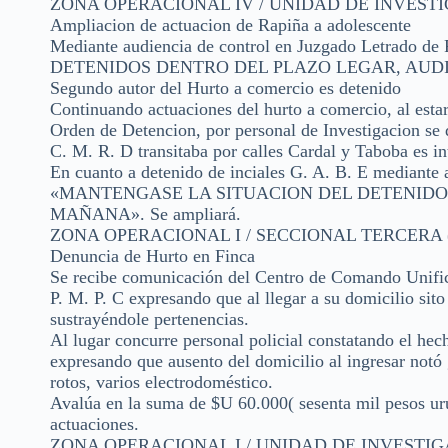
ZONA OPERACIONAL IV / UNIDAD DE INVESTIGA
Ampliacion de actuacion de Rapiña a adolescente
Mediante audiencia de control en Juzgado Letrad
DETENIDOS DENTRO DEL PLAZO LEGAR, AUDIEN
Segundo autor del Hurto a comercio es detenido
Continuando actuaciones del hurto a comercio, al estar
Orden de Detencion, por personal de Investigacion se
C. M. R. D transitaba por calles Cardal y Taboba es in
En cuanto a detenido de inciales G. A. B. E mediante 
«MANTENGASE LA SITUACION DEL DETENIDO 
MAÑANA». Se ampliará.
ZONA OPERACIONAL I / SECCIONAL TERCERA (F
Denuncia de Hurto en Finca
Se recibe comunicación del Centro de Comando Unifica
P. M. P. C expresando que al llegar a su domicilio sit
sustrayéndole pertenencias.
Al lugar concurre personal policial constatando el hec
expresando que ausento del domicilio al ingresar notó g
rotos, varios electrodoméstico.
Avalúa en la suma de $U 60.000( sesenta mil pesos ur
actuaciones.
ZONA OPERACIONAL I / UNIDAD DE INVESTIGAC