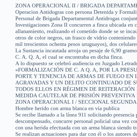
ZONA OPERACIONAL II / BRIGADA DEPARTA
Operacion Antidogras con persona Detenida y Formali
Personal de Brigada Departamental Antidrogas conjun
Investigaciones Zona II concurren a finca ubicada en c
allanamiento, realizando el cometido donde se se incau
otros de color negros, un frasco de vidrio conteniendo
mil trescientos ochenta pesos uruguayos), dos celulare
La Sustancia incautada arroja un pesaje de 6,90 gramo
C. A. Q. A, el cual se encontraba en dicha finca.
A lo dispuesto se celebró audiencia en Juzgado Letrad
«FORMALIZACIÓN DE C. A Q. A, POR LA PRE
PORTE Y TENENCIA DE ARMAS DE FUEGO EN 
AGRAVADAS Y UN DELITO CONTINUADO DE S
TODOS ELLOS EN RÉGIMEN DE REITERACIÓN 
MEDIDA CAUTELAR DE PRISIÓN PREVENTIVA P
ZONA OPERACIONAL I / SECCIONAL SEGUNDA (F
Hombre herido con arma blanca en via publica
Se recibe llamado a la línea 911 solicitando presencia
descompensado, concurre personal policial una vez con
con una herida efectuada con un arma blanca siendo t
Se realizan actuaciones para dar con él o los autores 