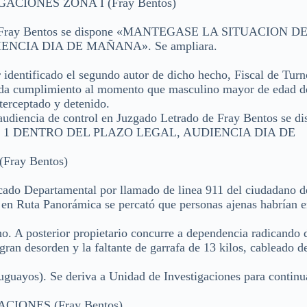
CIONES ZONA I (Fray Bentos)
o de Fray Bentos se dispone «MANTEGASE LA SITUACION D
CIA DIA DE MAÑANA». Se ampliara.
 identificado el segundo autor de dicho hecho, Fiscal de Turn
 da cumplimiento al momento que masculino mayor de edad de
terceptado y detenido.
audiencia de control en Juzgado Letrado de Fray Bentos se d
1 DENTRO DEL PLAZO LEGAL, AUDIENCIA DIA DE
ray Bentos)
do Departamental por llamado de linea 911 del ciudadano de
o en Ruta Panorámica se percató que personas ajenas habrían e
ho. A posterior propietario concurre a dependencia radicando
ran desorden y la faltante de garrafa de 13 kilos, cableado de
uguayos). Se deriva a Unidad de Investigaciones para continu
IONES (Fray Bentos)