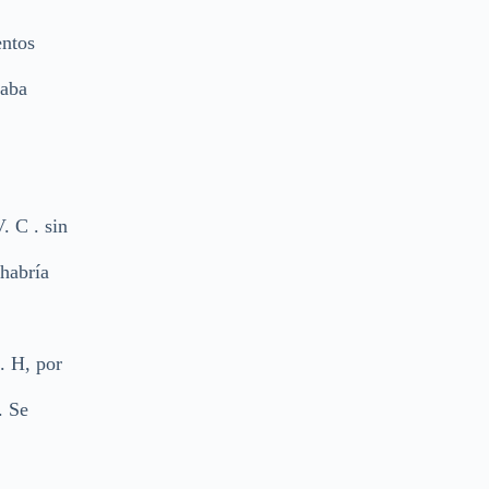
entos
raba
. C . sin
 habría
. H, por
. Se