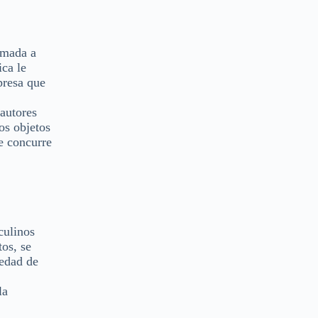
umada a
ca le
presa que
 autores
os objetos
e concurre
culinos
tos, se
 edad de
la