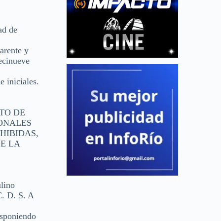
ad de
arente y
iecinueve
 iniciales.
ITO DE
SONALES
HIBIDAS,
E LA
ulino
C. D. S. A
disponiendo