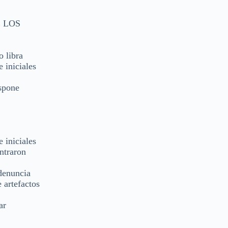
E LOS
o libra
 iniciales
ispone
 iniciales
ntraron
 denuncia
 artefactos
ar