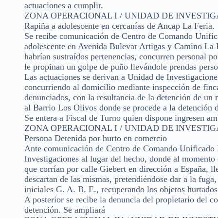
actuaciones a cumplir.
ZONA OPERACIONAL I / UNIDAD DE INVESTIGAC
Rapiña a adolescente en cercanías de Ancap La Feria.
Se recibe comunicación de Centro de Comando Unifica
adolescente en Avenida Bulevar Artigas y Camino La Fe
habrían sustraídos pertenencias, concurren personal pol
le propinan un golpe de puño llevándole prendas perso
Las actuaciones se derivan a Unidad de Investigaciones
concurriendo al domicilio mediante inspección de finca 
denunciados, con la resultancia de la detención de un 
al Barrio Los Olivos donde se procede a la detención de
Se entera a Fiscal de Turno quien dispone ingresen am
ZONA OPERACIONAL I / UNIDAD DE INVESTIGAC
Persona Detenida por hurto en comercio
Ante comunicación de Centro de Comando Unificado De
Investigaciones al lugar del hecho, donde al momento d
que corrían por calle Giebert en dirección a España, ll
descartan de las mismas, pretendiéndose dar a la fuga
iniciales G. A. B. E., recuperando los objetos hurtados
A posterior se recibe la denuncia del propietario del 
detención. Se ampliará