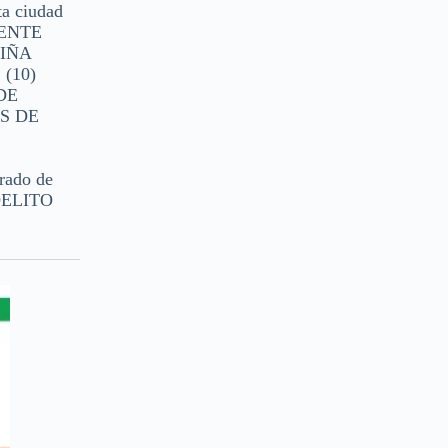
ta ciudad
MENTE
IÑA
(10)
 DE
S DE
rado de
 DELITO