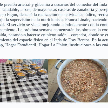
de presión arterial y glicemia a usuarios del comedor del Inda
 saludable, a base de mayonesas caseras de zanahoria y pereji
runo Figun, destacó la realización de actividades lúdico, recre
jo la supervisión de la nutricionista, Franca Linale, haciendo
sal. El servicio se viene mejorando continuamente con la cont
ionamiento. La próxima semana comenzarán las obras en la coc
omida, pasando a hacerse en pleno salón – comedor, donde se e
iento del espacio físico en el Inda de Fray Bentos. En la act
p, Hogar Estudiantil, Hogar La Unión, instituciones a las cuá