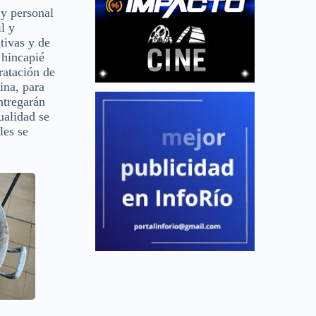
 y personal
l y
ativas y de
 hincapié
ratación de
ina, para
ntregarán
ualidad se
les se