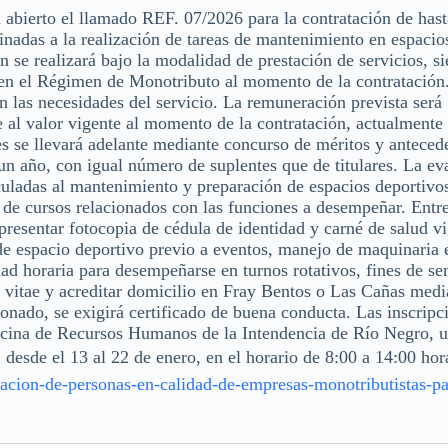
abierto el llamado REF. 07/2026 para la contratación de hast
inadas a la realización de tareas de mantenimiento en espacio
n se realizará bajo la modalidad de prestación de servicios, s
e en el Régimen de Monotributo al momento de la contratación
 las necesidades del servicio. La remuneración prevista será
al valor vigente al momento de la contratación, actualmente
es se llevará adelante mediante concurso de méritos y anteced
un año, con igual número de suplentes que de titulares. La ev
uladas al mantenimiento y preparación de espacios deportivos
 de cursos relacionados con las funciones a desempeñar. Entre
presentar fotocopia de cédula de identidad y carné de salud vi
de espacio deportivo previo a eventos, manejo de maquinaria 
dad horaria para desempeñarse en turnos rotativos, fines de s
m vitae y acreditar domicilio en Fray Bentos o Las Cañas medi
ionado, se exigirá certificado de buena conducta. Las inscripc
ficina de Recursos Humanos de la Intendencia de Río Negro, 
desde el 13 al 22 de enero, en el horario de 8:00 a 14:00 hor
acion-de-personas-en-calidad-de-empresas-monotributistas-pa