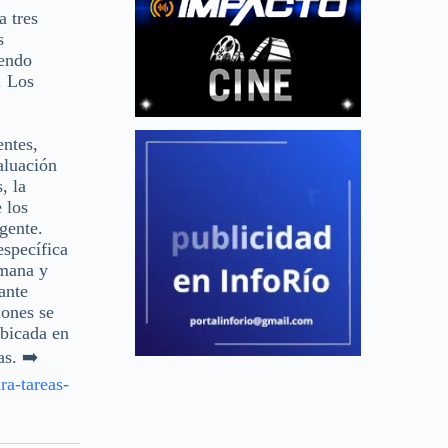
a tres
s
iendo
. Los
entes,
aluación
, la
 los
gente.
específica
emana y
ante
iones se
ubicada en
as. ➡️
ra-tareas-