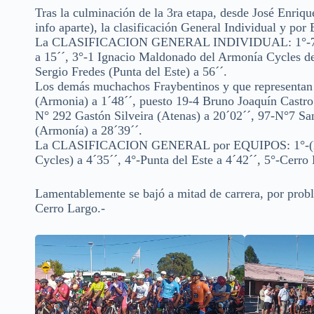
Tras la culminación de la 3ra etapa, desde José Enriqu
info aparte), la clasificación General Individual y por
La CLASIFICACION GENERAL INDIVIDUAL: 1°-71 Ande
a 15´´, 3°-1 Ignacio Maldonado del Armonía Cycles de
Sergio Fredes (Punta del Este) a 56´´.
Los demás muchachos Fraybentinos y que representan a
(Armonia) a 1´48´´, puesto 19-4 Bruno Joaquín Castro
N° 292 Gastón Silveira (Atenas) a 20´02´´, 97-N°7 Sa
(Armonía) a 28´39´´.
La CLASIFICACION GENERAL por EQUIPOS: 1°-(Naúti
Cycles) a 4´35´´, 4°-Punta del Este a 4´42´´, 5°-Cerro
Lamentablemente se bajó a mitad de carrera, por probl
Cerro Largo.-