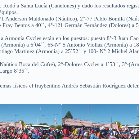
e Rodó a Santa Lucía (Canelones) y dado los resultados regist
 Equipos.
rson Maldonado (Náutico), 2°-77 Pablo Bonilla (Naútic
 Fray Bentos a 40´´, 4°-121 Germán Fernández (Dolores) a 5
 Armonía Cycles están en los puestos: puesto 8°-3 Juan Cao
 (Armonía) a 6´04´´, 65-N° 5 Antonio Viollaz (Armonía) a 18
ntiago Martínez (Armonia) a 25´52´´ y 100- N° 2 Michel Ala
co Boca del Cufré), 2°-Dolores Cycles a 1´53´´, 3°-(Ar
 Largo 8´35´´.
emas físicos el fraybentino Andrés Sebastián Rodríguez defe