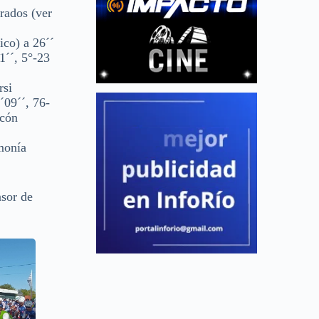
rados (ver
o) a 26´´
1´´, 5°-23
rsi
´09´´, 76-
rcón
monía
nsor de