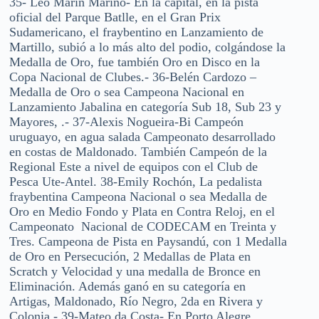
35- Leo Marín Mariño- En la capital, en la pista
oficial del Parque Batlle, en el Gran Prix
Sudamericano, el fraybentino en Lanzamiento de
Martillo, subió a lo más alto del podio, colgándose la
Medalla de Oro, fue también Oro en Disco en la
Copa Nacional de Clubes.- 36-Belén Cardozo –
Medalla de Oro o sea Campeona Nacional en
Lanzamiento Jabalina en categoría Sub 18, Sub 23 y
Mayores, .- 37-Alexis Nogueira-Bi Campeón
uruguayo, en agua salada Campeonato desarrollado
en costas de Maldonado. También Campeón de la
Regional Este a nivel de equipos con el Club de
Pesca Ute-Antel. 38-Emily Rochón, La pedalista
fraybentina Campeona Nacional o sea Medalla de
Oro en Medio Fondo y Plata en Contra Reloj, en el
Campeonato Nacional de CODECAM en Treinta y
Tres. Campeona de Pista en Paysandú, con 1 Medalla
de Oro en Persecución, 2 Medallas de Plata en
Scratch y Velocidad y una medalla de Bronce en
Eliminación. Además ganó en su categoría en
Artigas, Maldonado, Río Negro, 2da en Rivera y
Colonia.- 39-Mateo da Costa- En Porto Alegre