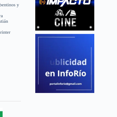
bentinos y
ra
tián
rinter