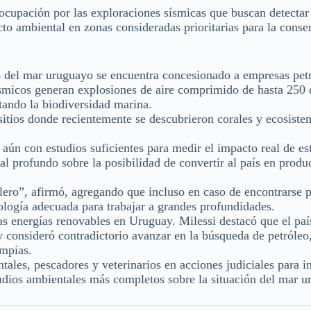
eocupación por las exploraciones sísmicas que buscan detectar
to ambiental en zonas consideradas prioritarias para la conse
 del mar uruguayo se encuentra concesionado a empresas petr
sísmicos generan explosiones de aire comprimido de hasta 250 
tando la biodiversidad marina.
itios donde recientemente se descubrieron corales y ecosiste
aún con estudios suficientes para medir el impacto real de es
al profundo sobre la posibilidad de convertir al país en produ
ero”, afirmó, agregando que incluso en caso de encontrarse p
ología adecuada para trabajar a grandes profundidades.
as energías renovables en Uruguay. Milessi destacó que el paí
y consideró contradictorio avanzar en la búsqueda de petróleo
impias.
ales, pescadores y veterinarios en acciones judiciales para in
tudios ambientales más completos sobre la situación del mar 