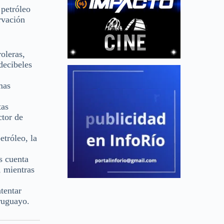
 petróleo
rvación
oleras,
decibeles
mas
tas
ctor de
etróleo, la
s cuenta
, mientras
tentar
uruguayo.